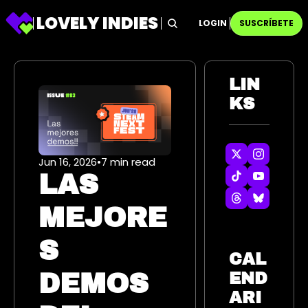
LOVELY INDIES
LOGIN
SUSCRÍBETE
LIN
KS
Jun 16, 2026
•
7 min read
LAS 
MEJORE
S 
CAL
DEMOS 
END
ARI