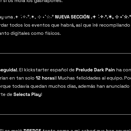
r si os mola los gashapones.
y una .𖥔 ݁ ˖✧˖°.✶₊ ⊹ ⋆˚☆˖° 
NUEVA SECCIÓN .𖥔 ݁ ˖✧˖°.✶₊ ⊹ ⋆˚☆˖°
ordar todos los eventos que habrá, asi que iré recompilando 
nto digitales como físicos.
seguida!
. El kickstarter español de 
Prelude Dark Pain
 ha con
rían en tan solo 
12 horas
!! Muchas felicidades al equipo. Po
porque todavía quedan muchos días, además han anunciado 
rte de 
Selecta Play
!
 Si os moló 
DREDGE
 tanto como a mi, sabed que han anunci