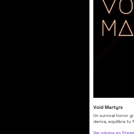
Void Martyrs
Un survival horror g
deriva, equilibra tu
Ver página en Stea