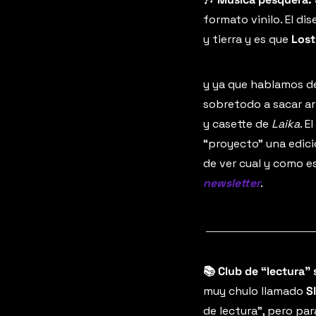
formato vinilo. El di
y tierra y es que 
Lost
y ya que hablamos d
sobretodo a sacar ar
y casette de 
Laika
. 
“proyecto” una edició
de ver cual y como es
newsletter
.
📚 Club de “lectura”
muy chulo llamado 
S
de lectura”, pero pa