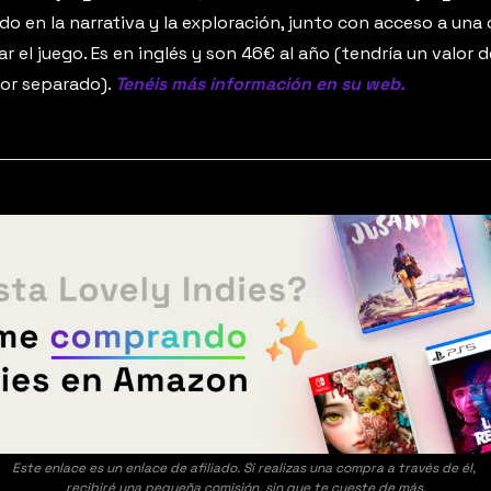
o en la narrativa y la exploración, junto con acceso a una
ar el juego. Es en inglés y son 46€ al año (tendría un valor 
or separado). 
Tenéis más información en su web.
Este enlace es un enlace de afiliado. Si realizas una compra a través de él, 
recibiré una pequeña comisión, sin que te cueste de más.