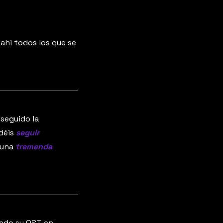
 
ahi todos los que se 
seguido la 
déis 
seguir 
una 
tremenda 
ado su OST en 