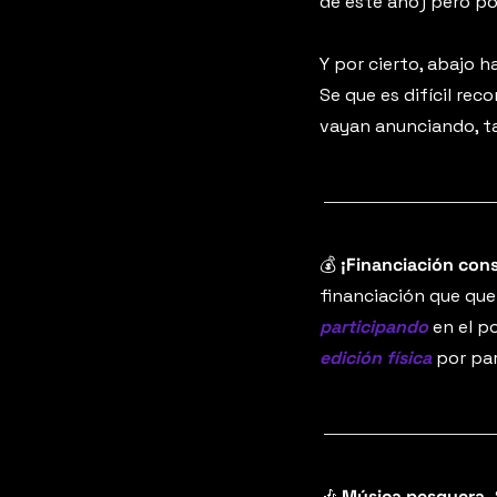
de este año) pero po
Y por cierto, abajo ha
Se que es difícil rec
vayan anunciando, ta
💰 
¡Financiación con
financiación que que
participando
 en el 
edición física
 por pa
🎶
 Música pesquera.