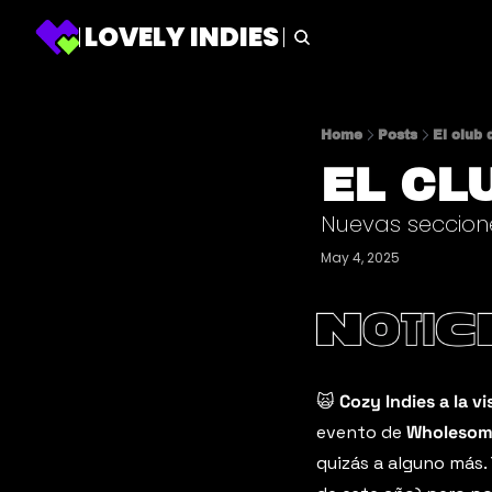
LOVELY INDIES
Home
Posts
El club 
EL CL
Nuevas seccione
May 4, 2025
🙀
Cozy Indies a la vi
evento de 
Wholesom
quizás a alguno más. 