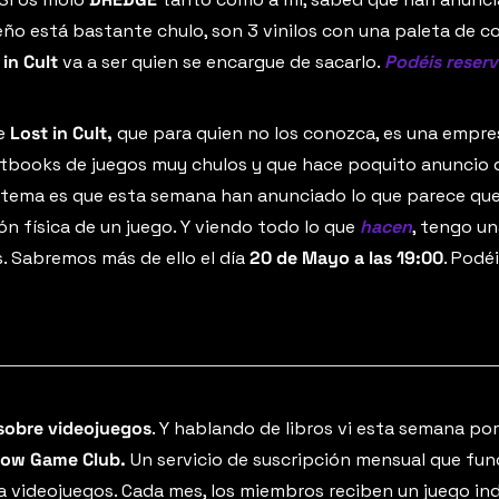
seño está bastante chulo, son 3 vinilos con una paleta de co
 in Cult
 va a ser quien se encargue de sacarlo. 
Podéis reserv
e 
Lost in Cult, 
que para quien no los conozca, es una empres
tbooks de juegos muy chulos y que hace poquito anuncio qu
El tema es que esta semana han anunciado lo que parece que
n física de un juego. Y viendo todo lo que 
hacen
, tengo u
. Sabremos más de ello el día 
20 de Mayo a las 19:00
 sobre videojuegos
. Y hablando de libros vi esta semana por
low Game Club.
 Un servicio de suscripción mensual que fun
ra videojuegos. Cada mes, los miembros reciben un juego in