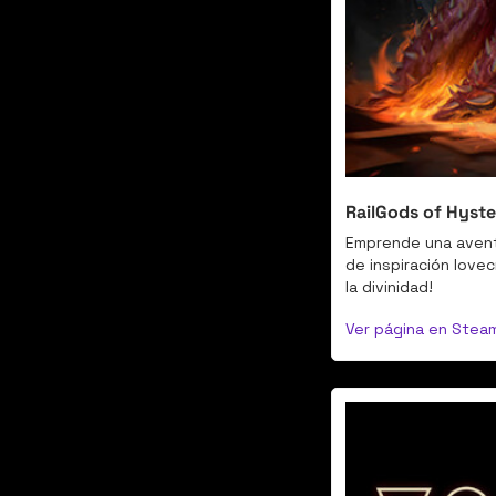
RailGods of Hyste
Emprende una aventu
de inspiración love
la divinidad!
Ver página en Stea