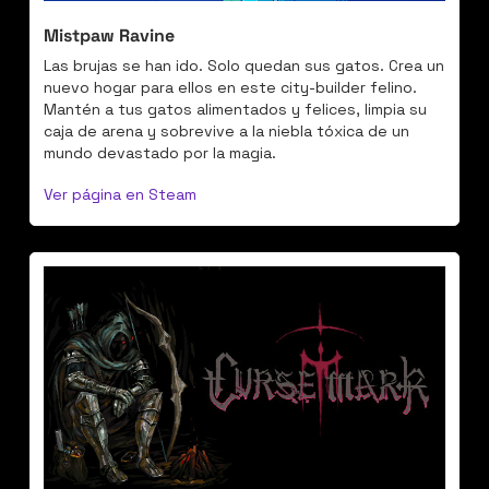
Mistpaw Ravine
Las brujas se han ido. Solo quedan sus gatos. Crea un 
nuevo hogar para ellos en este city-builder felino. 
Mantén a tus gatos alimentados y felices, limpia su 
caja de arena y sobrevive a la niebla tóxica de un 
mundo devastado por la magia.
Ver página en Steam