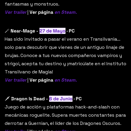
fantasmas y monstruos.
Ver trailer
 | 
Ver página
en Steam.
🪄
Near-Mage - 
27 de Mayo
 · PC
Has sido invitado a pasar el verano en Transilvania… 
solo para descubrir que vienes de un antiguo linaje de 
brujas. Conoce a tus nuevos compañeros vampiros y 
strigoi, acepta tu destino y ¡matricúlate en el Instituto 
Transilvano de Magia!
Ver trailer
 | 
Ver página
en Steam.
🗡️ 
Dragon Is Dead - 
6 de Junio
 · PC
Juego de acción y plataformas hack-and-slash con 
mecánicas roguelite. Supera muertes constantes para 
derrotar a Guernian, el líder de los Dragones Oscuros.