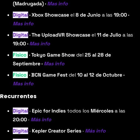
(Madrugada) · 
Mas info
Digital
 · Xbox Showcase 
el
 8 de Junio 
a las
 19:00 · 
Mas info
Digital
 · The UploadVR Showcase 
el
 11 de Julio 
a las
19:00 · 
Mas info
Físico 
 · Tokyo Game Show 
del
 25 al 28 de 
Septiembre · 
Mas info
Físico 
 · BCN Game Fest 
del
 10 al 12 de Octubre · 
Mas info
Recurrentes
Digital
 · 
Epic for Indies
 todos los 
Miércoles
 a las 
20:00
 · 
Más info
Digital
 · 
Kepler Creator Series
 · 
Más info