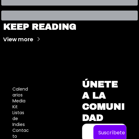
KEEP READING
View more
ÚNETE 
Calend
A LA 
arios
Media 
COMUNI
Kit
Listas 
DAD
de 
Indies
Contac
Suscríbete
to