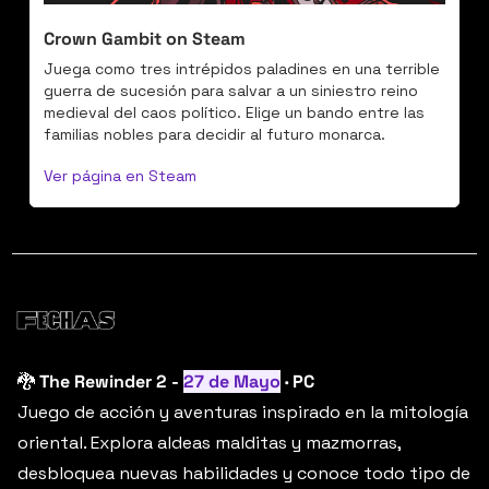
Crown Gambit on Steam
Juega como tres intrépidos paladines en una terrible 
guerra de sucesión para salvar a un siniestro reino 
medieval del caos político. Elige un bando entre las 
familias nobles para decidir al futuro monarca.
Ver página en Steam
🐉
The Rewinder 2 - 
27 de Mayo
 · PC
Juego de acción y aventuras inspirado en la mitología 
oriental. Explora aldeas malditas y mazmorras, 
desbloquea nuevas habilidades y conoce todo tipo de 