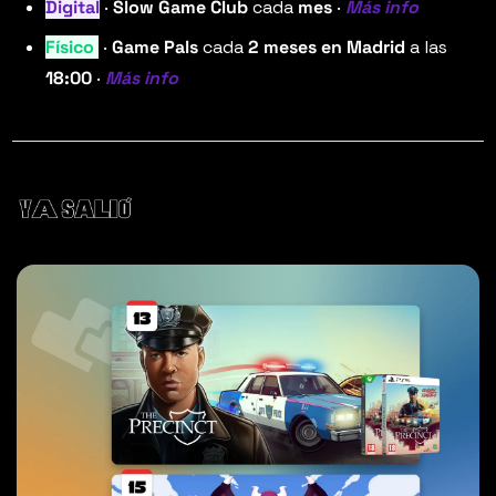
Digital
 · 
Slow Game Club 
cada
 mes
 · 
Más info
Físico 
 · 
Game Pals
 cada 
2 meses en Madrid
 a las 
18:00
 · 
Más info