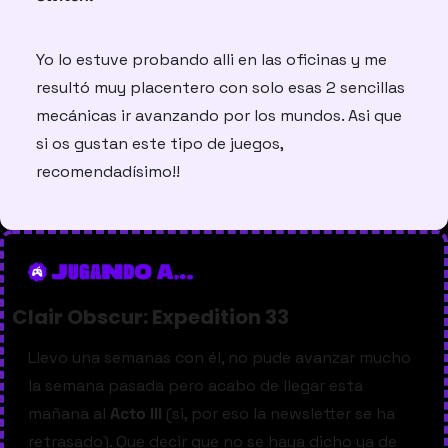
Yo lo estuve probando alli en las oficinas y me 
resultó muy placentero con solo esas 2 sencillas 
mecánicas ir avanzando por los mundos. Asi que 
si os gustan este tipo de juegos, 
recomendadísimo!!
Clair Obscur: Expedition 33
Llevo una semanas con él, no pude avanzar mucho 
la semana pasada pero acabo de llegar esta 
mañana al 
Acto III 
(si, por eso la newsletter se ha 
retrasado). Que decir que no se haya dicho ya de 