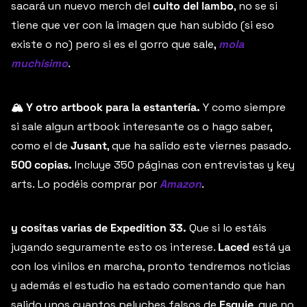
sacará un nuevo merch del 
culto del lambo
, no se si 
tiene que ver con la imagen que han subido (si eso 
existe o no) pero si es el gorro que sale, 
mola 
muchísimo
.
🏔️ Y otro artbook para la estantería.
 Y como siempre 
si sale algun artbook interesante os o hago saber, 
como el de 
Jusant
, que ha salido este viernes pasado. 
500 copias. 
Incluye 350 páginas con entrevistas y key 
arts.
Lo podéis comprar por 
Amazon
.
y cositas varias de Expedition 33.
 Que si lo estáis 
jugando seguramente esto os interese. 
Laced
 está ya 
con los vinilos en marcha, pronto tendremos noticias 
y además el estudio ha estado comentando que han 
salido unos cuantos peluches falsos de 
Esquie
, que no 