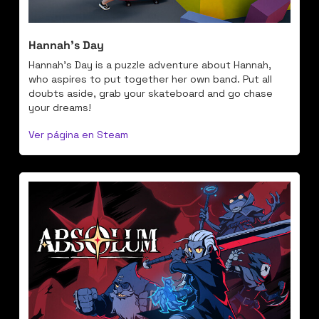
Hannah’s Day
Hannah's Day is a puzzle adventure about Hannah, 
who aspires to put together her own band. Put all 
doubts aside, grab your skateboard and go chase 
your dreams!
Ver página en Steam