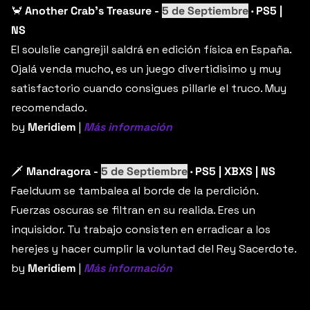
🦀
Another Crab’s Treasure - 
5 de Septiembre
 · PS5 | 
NS
El soulslie cangrejil saldrá en edición física en España. 
Ojalá venda mucho, es un juego divertidisimo y muy 
satisfactorio cuando consigues pillarle el truco. Muy 
recomendado.
by 
Meridiem
 | 
Más información
🗡️ 
Mandragora - 
5 de Septiembre
 · PS5 | XBXS | NS
Faelduum se tambalea al borde de la perdición. 
Fuerzas oscuras se filtran en su realida. Eres un 
inquisidor. Tu trabajo consisten en erradicar a los 
herejes y hacer cumplir la voluntad del Rey Sacerdote.
by 
Meridiem
 | 
Más información