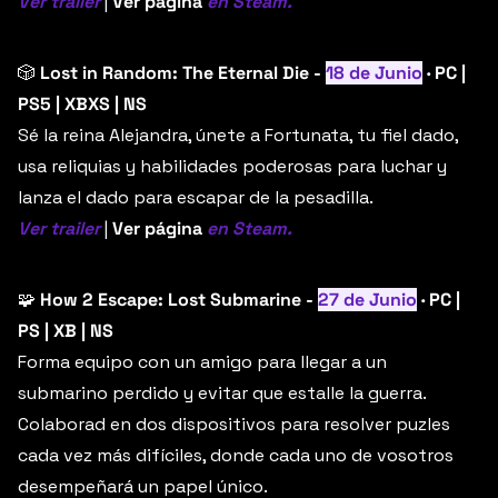
Ver trailer
 | 
Ver página
en Steam.
🎲
Lost in Random: The Eternal Die - 
18 de Junio
 · PC | 
PS5 | XBXS | NS
Sé la reina Alejandra, únete a Fortunata, tu fiel dado, 
usa reliquias y habilidades poderosas para luchar y 
lanza el dado para escapar de la pesadilla.
Ver trailer
 | 
Ver página
en Steam.
🧩
How 2 Escape: Lost Submarine - 
27 de Junio
 · PC | 
PS | XB | NS
Forma equipo con un amigo para llegar a un 
submarino perdido y evitar que estalle la guerra. 
Colaborad en dos dispositivos para resolver puzles 
cada vez más difíciles, donde cada uno de vosotros 
desempeñará un papel único.