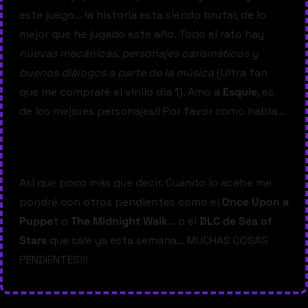
este juego… la historia esta siendo brutal, de lo 
mejor que he jugado este año. Todo el rato hay 
nuevas mecánicas, personajes carismáticos y 
buenos diálogos a parte de la música 
(Ultra fan 
que me compraré el vinilo día 1). Amo a 
Esquie
, es 
de los mejores personajes!! Por favor como habla…
— #
 (#
)
Asi que poco más que decir. Cuando lo acabe me 
pondré con otros pendientes como el 
Once Upon a 
Puppe
t o 
The Midnight Walk
… o el 
DLC de Sea of 
Stars
 que sale ya esta semana… MUCHAS COSAS 
PENDIENTES!!!