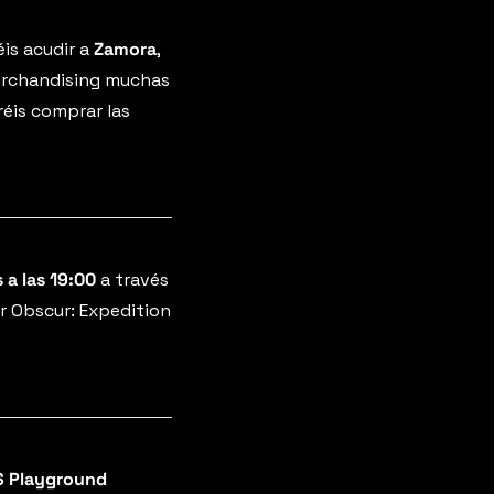
is acudir a 
Zamora
, 
erchandising muchas 
réis comprar las 
s
a las 19:00
 a través 
r Obscur: Expedition 
WSS Playground 