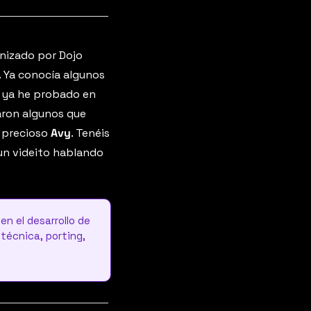
nizado por Dojo 
 Ya conocía algunos 
e ya he probado en 
ron algunos que 
l precioso 
Avy
. Tenéis 
 un videito hablando 
n el desarrollo de 
técnica, porting, 