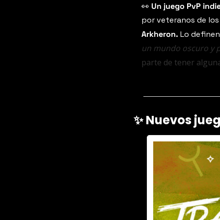
👀
 Un juego PvP indi
Arkheron.
 Lo define
un mundo oscuro y p
parte de tener alguna
✨
 Nuevos jue