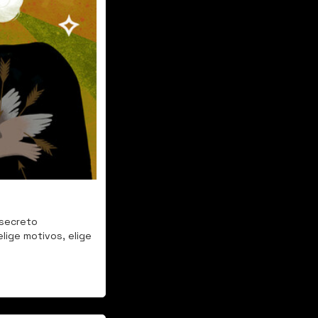
secreto 
lige motivos, elige 