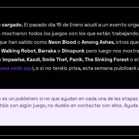
 cargado.
 El pasado día 15 de Enero acudí a un evento orga
 mostraron todos los juegos con los que están trabajando.
 que han salido como 
Neon Blood
 o 
Among Ashes
, otros qu
 Walking Robot
, 
Barraka
 o 
Dinopunk
 pero luego nos mostra
 
Impawlse
, 
Kaodi
, 
Smile Thef,
Panik
, 
The Sinking Forest
 o e
para verlo aqu
i, o si no tenéis prisa, esta semana publicaré
o es un publishers si no que ayudan en cada una de las etapas e
táis con algún juego, no dudéis en contactar con ellos. Ayuda 