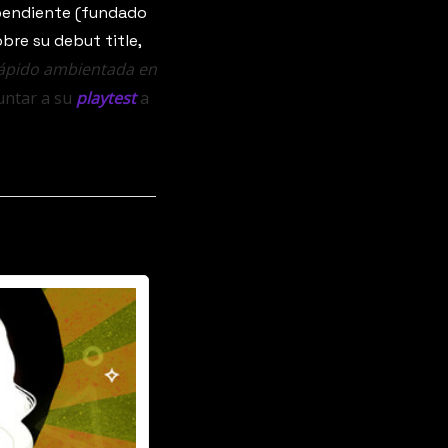
pendiente (fundado 
por veteranos de los PvP más conocidos) por fin ha contado un poquito más sobre su debut title, 
rápido ambientada en 
untar a su 
playtest
 a 