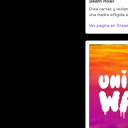
Death Howl
Crea cartas y recla
una madre afligida e
Ver página en Stea