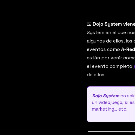
🍱
Dojo System viene
System en el que nos
algunos de ellos, los
eventos como 
A-Red
están por venir como
el evento completo 
de ellos.
Dojo System
 no sol
un videojuego, si es
marketing… etc. 