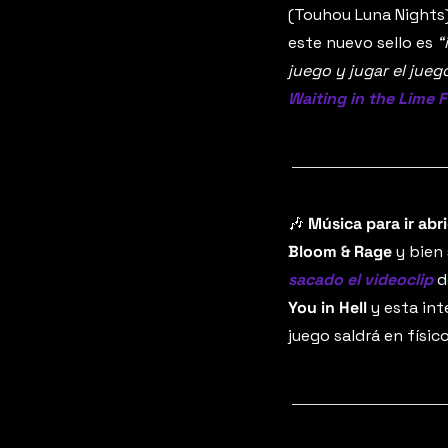
(Touhou Luna Nights)
este nuevo sello es 
“
juego y jugar el juego
Waiting in the Lime 
🎶
 Música para ir abr
Bloom & Rage
 y bien
sacado el videoclip
 
You in Hell 
y esta in
juego saldrá en físic