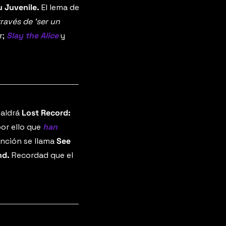
 Juvenile. 
El lema de 
ravés de ‘ser un 
; 
Slay the Alice
 y 
aldrá 
Lost Record: 
r ello que 
han 
nción se llama 
See 
nd. 
Recordad que el 