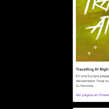
Travelling At Nigh
En una Europa plaga
devastador forja nue
tu historia.
Ver página en Stea