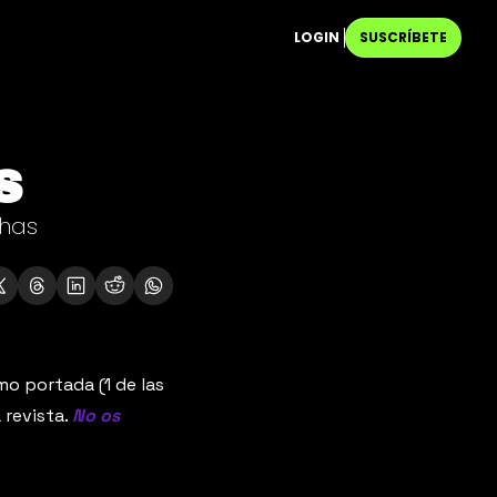
LOGIN
SUSCRÍBETE
S
has 
o portada (1 de las 
revista. 
No os 