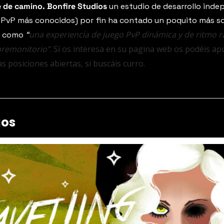
e de camino.
Bonfire Studios 
un estudio de desarrollo inde
una experiencia de juego PvP dinámica y de ritmo 
n como
“
remonitorio”
. Si os interesa en su pagina web os podéis ap
s posiciones abiertas, si buscáis curro.
gos